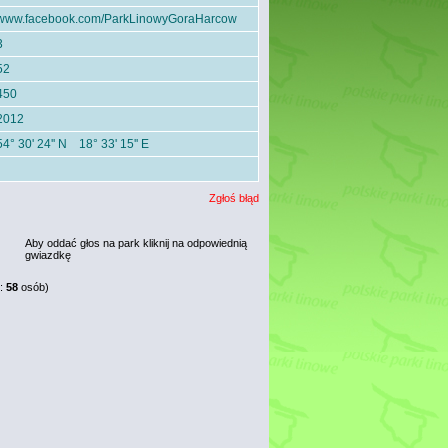
www.facebook.com/ParkLinowyGoraHarcow
3
52
450
2012
54° 30' 24'' N 18° 33' 15'' E
Zgłoś błąd
Aby oddać głos na park kliknij na odpowiednią
gwiazdkę
:
58
osób)