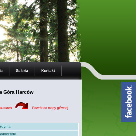
ia
Galeria
Kontakt
a Góra Harców
na mapie
Powrót do mapy głównej
Gdynia
pomorskie