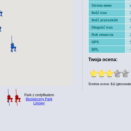
Strona www
Ilość tras
Ilość przeszkód
Długość tras
Rok otwarcia
GPS
BPL
-
Twoja ocena:
Średnia ocena:
3.1
(głosowało
Park z certyfikatem
Bezpieczny Park
Linowy