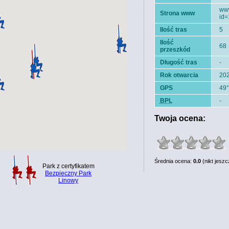
www
Strona www
id
Ilość tras
5
Ilość
68
przeszkód
Długość tras
-
Rok otwarcia
20
GPS
49°
BPL
-
Twoja ocena:
Średnia ocena:
0.0
(nikt jeszc
Park z certyfikatem
Bezpieczny Park
Linowy