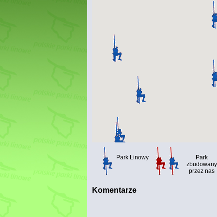
Park Linowy
Park
zbudowany
przez nas
Komentarze