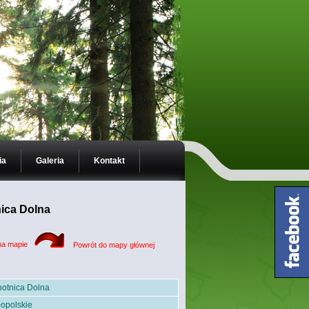
ia
Galeria
Kontakt
ica Dolna
na mapie
Powrót do mapy głównej
otnica Dolna
opolskie