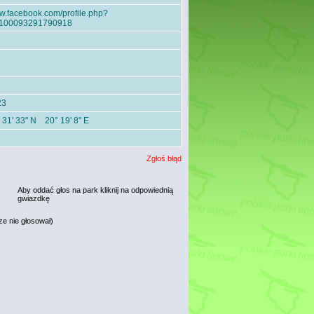
.facebook.com/profile.php?
=100093291790918
23
 31' 33'' N 20° 19' 8'' E
Zgłoś błąd
Aby oddać głos na park kliknij na odpowiednią
gwiazdkę
ze nie głosował)