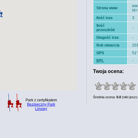
www
Strona www
id
Ilość tras
3
Ilość
-
przeszkód
Długość tras
-
Rok otwarcia
20
GPS
51°
BPL
-
Twoja ocena:
Średnia ocena:
0.0
(nikt jeszc
Park z certyfikatem
Bezpieczny Park
Linowy