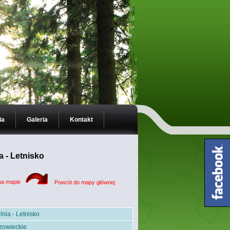
ia
Galeria
Kontakt
a - Letnisko
na mapie
Powrót do mapy głównej
lnia - Letnisko
owieckie