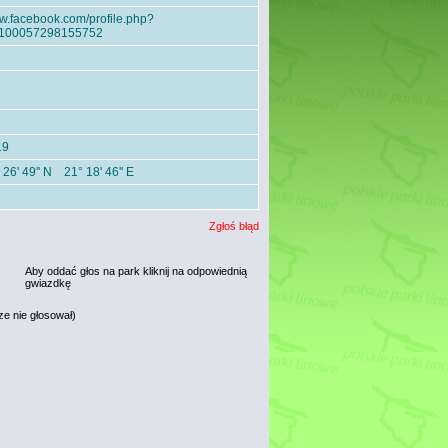
.facebook.com/profile.php?
=100057298155752
19
 26' 49'' N 21° 18' 46'' E
Zgłoś błąd
Aby oddać głos na park kliknij na odpowiednią
gwiazdkę
ze nie głosował)