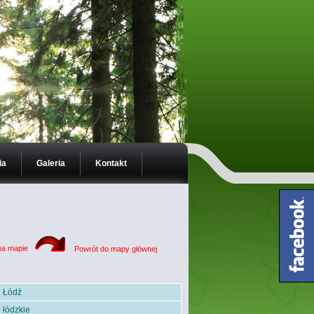
ia
Galeria
Kontakt
na mapie
Powrót do mapy głównej
Łódź
łódzkie