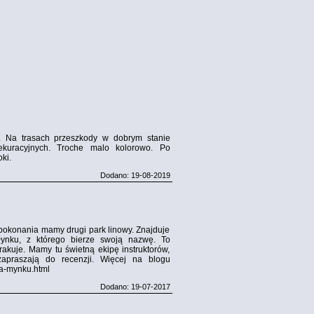
d). Na trasach przeszkody w dobrym stanie
ekuracyjnych. Troche malo kolorowo. Po
ki.
Dodano: 19-08-2019
 pokonania mamy drugi park linowy. Znajduje
łynku, z którego bierze swoją nazwę. To
 brakuje. Mamy tu świetną ekipę instruktorów,
apraszają do recenzji. Więcej na blogu
na-mynku.html
Dodano: 19-07-2017