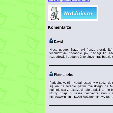
Wizyta w parku nr 66 - 07.2017
Komentarze
David
Nieco ubogo. Sprzet oki (lonże bloczki it
technicznym podobnie jak naciągi lin as
rozbudowie i dodaniu 2 kolejnych tras bedzie o
Piotr Liszka
Park Linowy 66 - Nadal jesteśmy w Łodzi, do
się on na terenie parku miejskiego na M
najmniejsza z lokalizacji, ale atrakcji tu nie
którzy dbają o nasze bezpieczeństwo i z
http://www.nalinie.tv/2017/07/park-linowy-66-