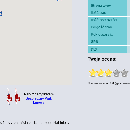
Strona www
Ilość tras
Ilość przeszkód
Długość tras
Rok otwarcia
GPS
BPL
Twoja ocena:
Średnia ocena:
3.0
(głosowało
Park z certyfikatem
Bezpieczny Park
Linowy
filmy z przejścia parku na blogu NaLinie.tv