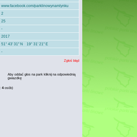
www.facebook.com/parklinowynamlynku
2
25
-
2017
51° 43' 31'' N 19° 31' 21'' E
-
Zgłoś błąd
Aby oddać głos na park kliknij na odpowiednią
gwiazdkę
:
4
osób)