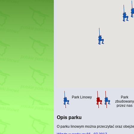
Park Linowy
Park
zbudowany
przez nas
Opis parku
O parku linowym można przeczytać oraz obejżeć 