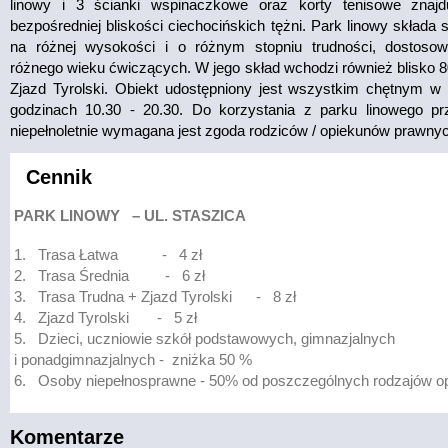
linowy i 3 ścianki wspinaczkowe oraz korty tenisowe znajd
bezpośredniej bliskości ciechocińskich tężni. Park linowy składa s
na różnej wysokości i o różnym stopniu trudności, dostoso
różnego wieku ćwiczących. W jego skład wchodzi również blisko 
Zjazd Tyrolski. Obiekt udostępniony jest wszystkim chętnym w
godzinach 10.30 - 20.30. Do korzystania z parku linowego p
niepełnoletnie wymagana jest zgoda rodziców / opiekunów prawny
Cennik
PARK LINOWY
– UL. STASZICA
1.
Trasa Łatwa
-
4 zł
2.
Trasa Średnia
-
6 zł
3.
Trasa Trudna + Zjazd Tyrolski
-
8 zł
4.
Zjazd Tyrolski
-
5 zł
5.
Dzieci, uczniowie szkół podstawowych, gimnazjalnych
i ponadgimnazjalnych -
zniżka 50 %
6.
Osoby niepełnosprawne - 50% od poszczególnych rodzajów op
Komentarze