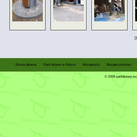
[
Strona główna
Parki linowe w Polsce
Aktualności
Bezpieczeństwo
© 2009 parklinowy.eu; 